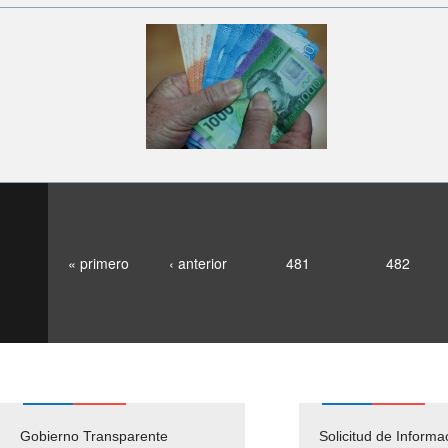
« primero
‹ anterior
481
482
Gobierno Transparente
Pago Proveedores
Solicitud de Informa