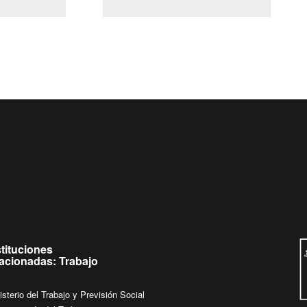
(Servicio Civil)
Ley Lobby
Ingrese su consulta al
Buzón Ciudadano
stituciones
lacionadas: Trabajo
isterio del Trabajo y Previsión Social