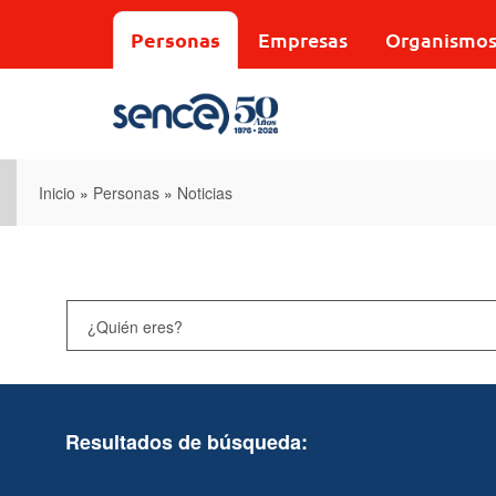
Pasar
al
Personas
Empresas
Organismo
contenido
principal
Inicio
»
Personas
»
Noticias
Resultados de búsqueda: