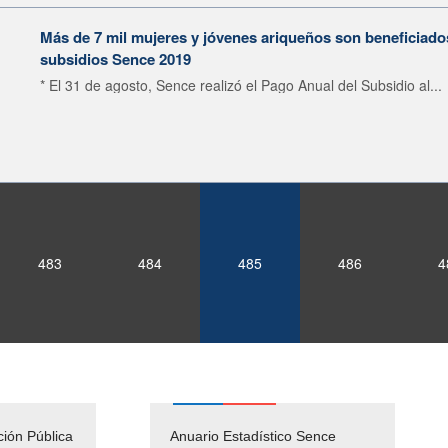
Más de 7 mil mujeres y jóvenes ariqueños son beneficiado
subsidios Sence 2019
* El 31 de agosto, Sence realizó el Pago Anual del Subsidio al...
483
484
485
486
4
ción Pública
Empleos Públicos
Anuario Estadístico Sence
Solicitud Audiencias y