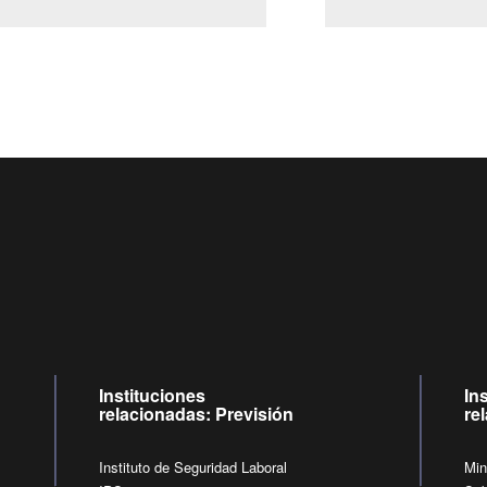
Centro de llamadas: 6007120028, Celular ✽8088 de lunes a jueves de
09:00 a 18:00 horas y viernes de 09:00 a 17:00 horas.
de lunes a viernes de 09:00 a 17:00 horas.
Videollamadas
Instituciones
In
relacionadas: Previsión
re
Instituto de Seguridad Laboral
Min