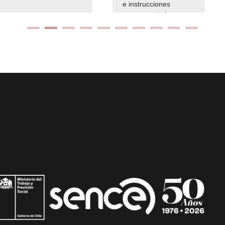
e instrucciones
presuspuetarias