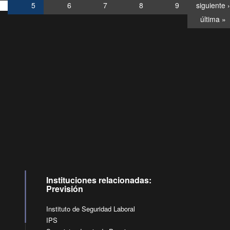
5
6
7
8
9
siguiente ›
última »
Consultas
Buzón
por:
Ciudadano
0028, ✽8088
llamadas
Instituciones relacionadas:
Previsión
Instituto de Seguridad Laboral
IPS