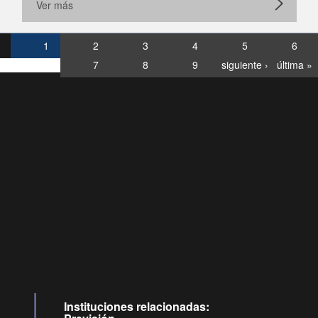
Ver más
1
2
3
4
5
6
7
8
9
siguiente ›
última »
Consultas
Buzón
por:
Ciudadano
0028, ✽8088
llamadas
Instituciones relacionadas: