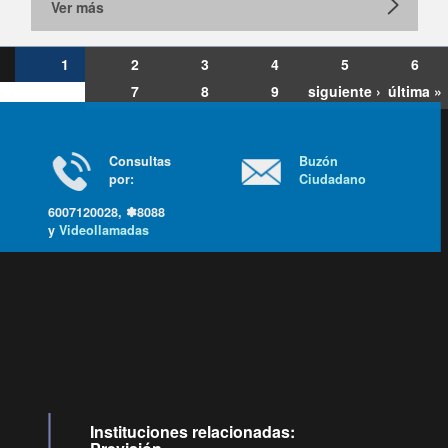
Ver más
1
2
3
4
5
6
7
8
9
siguiente ›
última »
Consultas
Buzón
por:
Ciudadano
6007120028, ✽8088
y
Videollamadas
Ir arriba
Instituciones relacionadas: