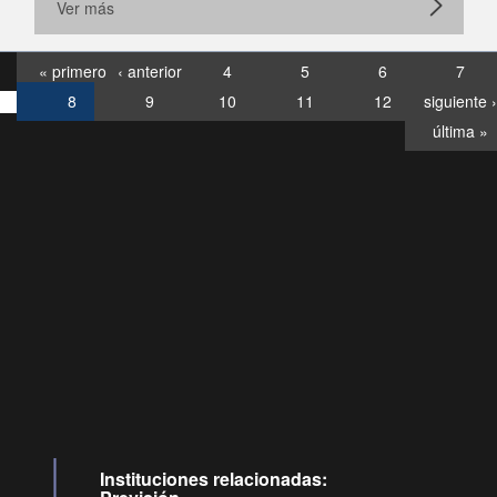
Ver más
« primero
‹ anterior
4
5
6
7
8
9
10
11
12
siguiente ›
última »
Consultas
Buzón
por:
Ciudadano
0028, ✽8088
llamadas
Instituciones relacionadas: