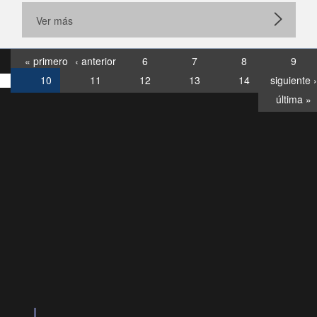
Ver más
« primero
‹ anterior
6
7
8
9
10
11
12
13
14
siguiente ›
última »
Consultas
Buzón
por:
Ciudadano
0028, ✽8088
llamadas