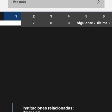
Ver más
1
2
3
4
5
6
7
8
9
siguiente ›
última »
Consultas
Buzón
por:
Ciudadano
0028, ✽8088
ollamadas
Instituciones relacionadas: