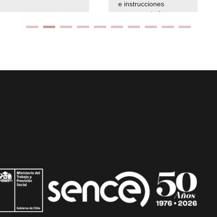
e instrucciones
presuspuetarias