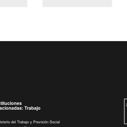
(Servicio Civil)
Ley Lobby
Ingrese su consulta al
Buzón Ciudadano
stituciones
lacionadas: Trabajo
isterio del Trabajo y Previsión Social