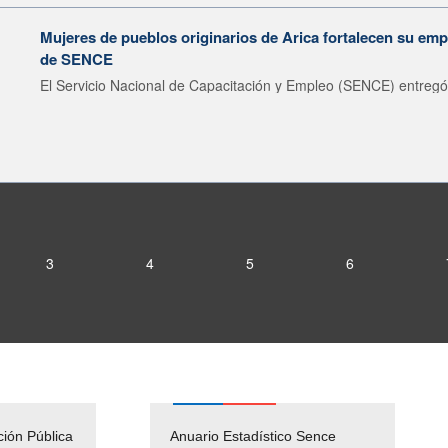
Mujeres de pueblos originarios de Arica fortalecen su emp
de SENCE
El Servicio Nacional de Capacitación y Empleo (SENCE) entregó 
3
4
5
6
ción Pública
Empleos Públicos
Anuario Estadístico Sence
Solicitud Audiencias y