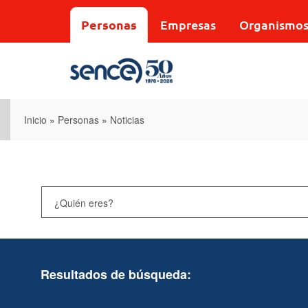
Pasar
al
Personas
Empresas
Organismo
contenido
principal
Inicio
»
Personas
»
Noticias
Resultados de búsqueda: