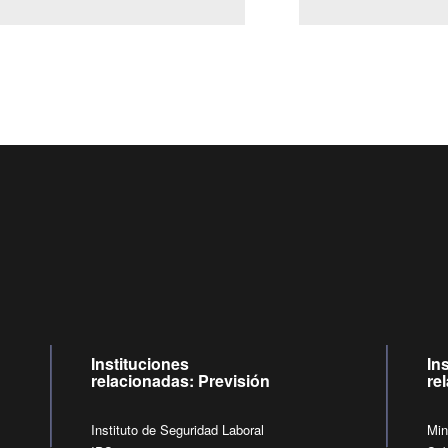
Centro de llamadas: 6007120028, Celular ✽8088 de lunes a jueves de
09:00 a 18:00 horas y viernes de 09:00 a 17:00 horas.
de lunes a viernes de 09:00 a 17:00 horas.
Videollamadas
Instituciones
In
relacionadas: Previsión
re
Instituto de Seguridad Laboral
Min