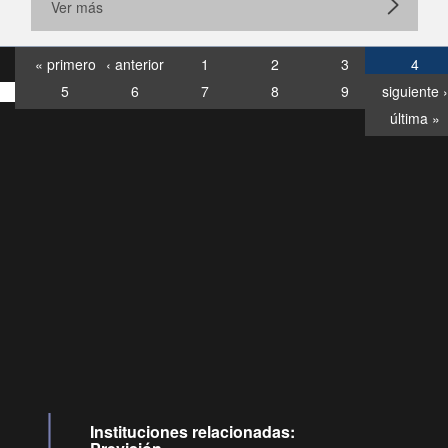
Ver más
« primero
‹ anterior
1
2
3
4
5
6
7
8
9
siguiente ›
última »
Consultas
Buzón
por:
Ciudadano
0028, ✽8088
llamadas
Instituciones relacionadas: