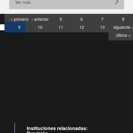
Ver más
« primero
‹ anterior
5
6
7
8
9
10
11
12
13
siguiente ›
última »
Consultas
Buzón
por:
Ciudadano
0028, ✽8088
llamadas
Instituciones relacionadas: