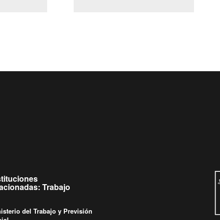
(Servicio Civil)
y Ley Lobby
Ingrese su consulta al
Buzón Ciudadano
stituciones
lacionadas: Trabajo
isterio del Trabajo y Previsión
ial