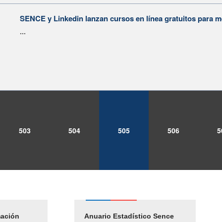
SENCE y Linkedin lanzan cursos en línea gratuitos para me
...
503
504
505
506
5
mación
Empleos Públicos
Anuario Estadístico Sence
Solicitud Audiencias