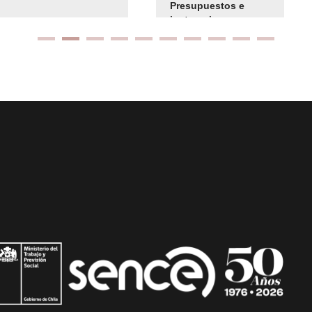
Presupuestos e
instrucciones
presuspuetarias