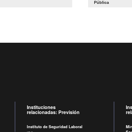
Pública
Centro de llamadas: 6007120028, Celular ✽8088 de lunes a jueves de
09:00 a 18:00 horas y viernes de 09:00 a 17:00 horas.
Videollamadas
de lunes a viernes de 09:00 a 17:00 horas.
Instituciones
In
relacionadas: Previsión
re
Instituto de Seguridad Laboral
Min
Soc