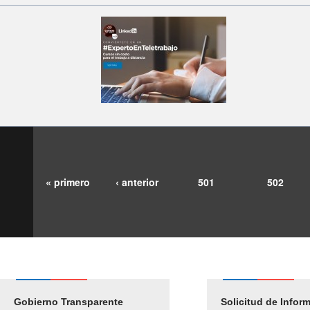
« primero
‹ anterior
501
502
Gobierno Transparente
Pago Proveedores
Solicitud de Infor