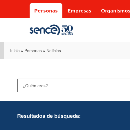
Pasar
al
Personas
Empresas
Organismo
contenido
principal
Inicio
»
Personas
»
Noticias
Resultados de búsqueda: