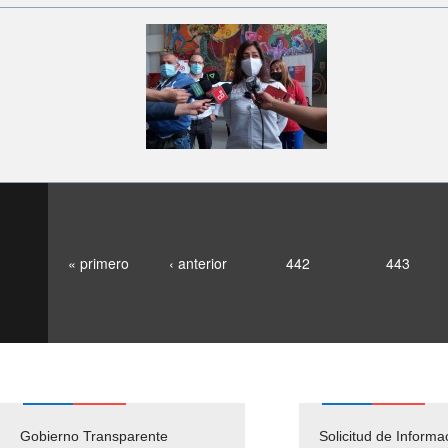
« primero
‹ anterior
442
443
Gobierno Transparente
Pago Proveedores
Solicitud de Informa