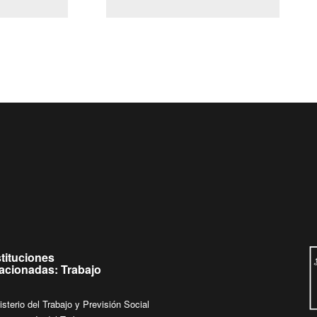
(Servicio Civil)
Ley Lobby
Ingrese su consulta al
Buzón Ciudadano
stituciones
lacionadas: Trabajo
isterio del Trabajo y Previsión Social