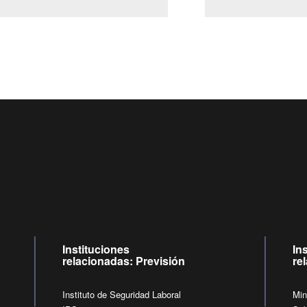
Centro de llamadas: 6007120028, Celular ✽8088 de lunes a jueves de
09:00 a 18:00 horas y viernes de 09:00 a 17:00 horas.
de lunes a viernes de 09:00 a 17:00 horas.
Videollamadas
Instituciones
In
relacionadas: Previsión
re
Instituto de Seguridad Laboral
Min