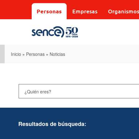
Pasar
al
Personas
Empresas
Organismo
contenido
principal
Inicio
»
Personas
»
Noticias
Resultados de búsqueda: