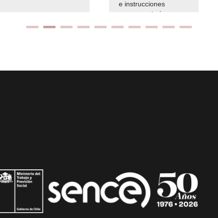
e instrucciones
presuspuetarias