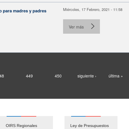
Miércoles, 17 Febrero, 2021 - 11:58
io para madres y padres
Ver más
48
449
450
siguiente ›
última »
OIRS Regionales
Ley de Presupuestos