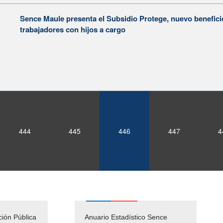
Sence Maule presenta el Subsidio Protege, nuevo benefic
trabajadores con hijos a cargo
444
445
446
447
4
ción Pública
Empleos Públicos
Anuario Estadístico Sence
Solicitud Audiencias y