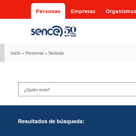
Pasar
al
Personas
Empresas
Organismo
contenido
principal
Inicio
»
Personas
»
Noticias
Resultados de búsqueda: