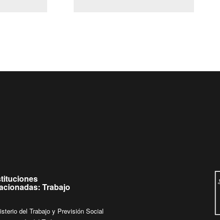
(Servicio Civil)
Ley Lobby
Ingrese su consulta al
Buzón Ciudadano
stituciones
lacionadas: Trabajo
isterio del Trabajo y Previsión Social