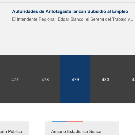
Autoridades de Antofagasta lanzan Subsidio al Empleo
El Intendente Regional, Edgar Blanco; el Seremi del Trabajo y...
477
478
479
480
4
ción Pública
Empleos Públicos
Anuario Estadístico Sence
Solicitud Audiencias y