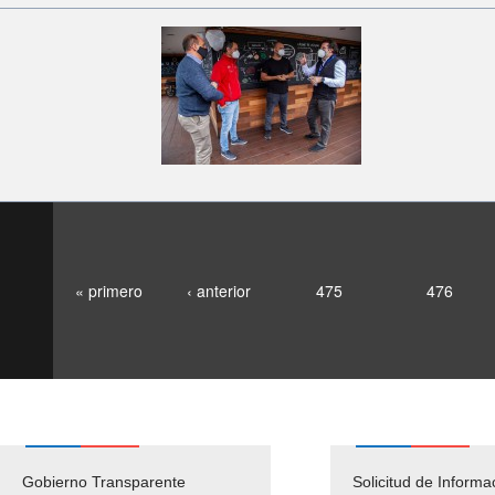
« primero
‹ anterior
475
476
Gobierno Transparente
Pago Proveedores
Solicitud de Informa