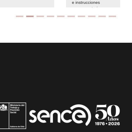
e instrucciones
presuspuetarias