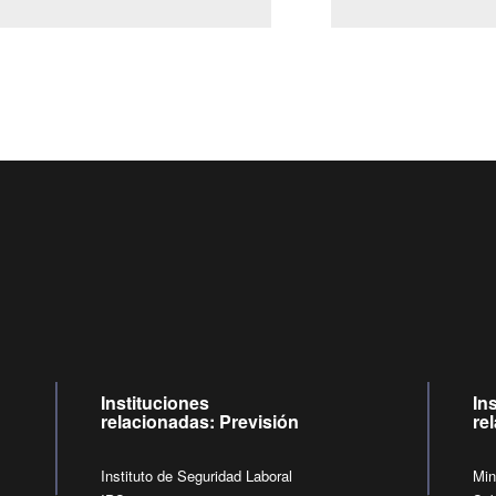
Centro de llamadas: 6007120028, Celular ✽8088 de lunes a jueves de
09:00 a 18:00 horas y viernes de 09:00 a 17:00 horas.
de lunes a viernes de 09:00 a 17:00 horas.
Videollamadas
Instituciones
In
relacionadas: Previsión
re
Instituto de Seguridad Laboral
Min