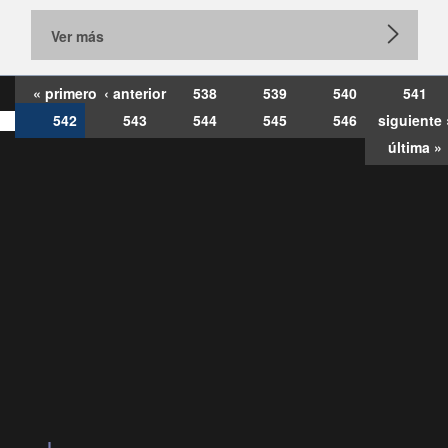
Ver más
« primero
‹ anterior
538
539
540
541
542
543
544
545
546
siguiente 
última »
Consultas
Buzón
por:
Ciudadano
120028, ✽8088
deollamadas