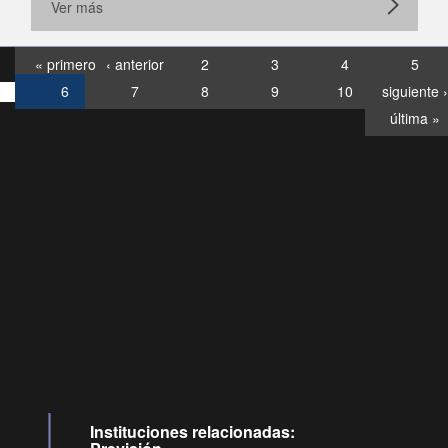
Ver más
« primero
‹ anterior
2
3
4
5
6
7
8
9
10
siguiente ›
última »
Consultas
Buzón
por:
Ciudadano
0028, ✽8088
llamadas
Instituciones relacionadas: