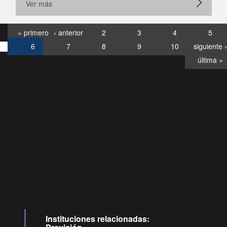
Ver más
« primero
‹ anterior
2
3
4
5
6
7
8
9
10
siguiente ›
última »
Consultas
Buzón
por:
Ciudadano
0028, ✽8088
llamadas
Instituciones relacionadas: