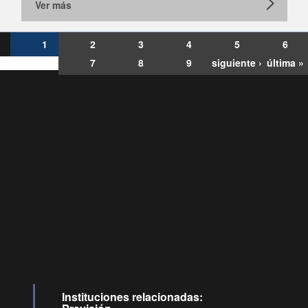
Ver más
1
2
3
4
5
6
7
8
9
siguiente ›
última »
Consultas
Buzón
por:
Ciudadano
0028, ✽8088
ollamadas
Instituciones relacionadas: