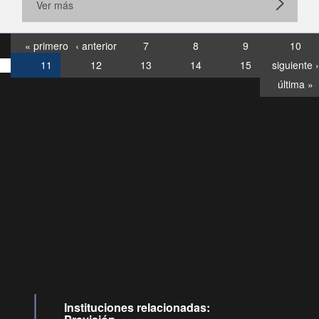
Ver más
« primero
‹ anterior
7
8
9
10
11
12
13
14
15
siguiente ›
última »
Consultas
Buzón
por:
Ciudadano
0028, ✽8088
llamadas
Instituciones relacionadas: