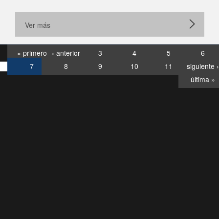
Ver más
« primero
‹ anterior
3
4
5
6
7
8
9
10
11
siguiente ›
última »
Consultas
Buzón
por:
Ciudadano
0028, ✽8088
llamadas