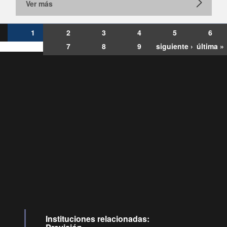
Ver más
1
2
3
4
5
6
7
8
9
siguiente ›
última »
Consultas
Buzón
por:
Ciudadano
0028, ✽8088
ollamadas
Instituciones relacionadas: