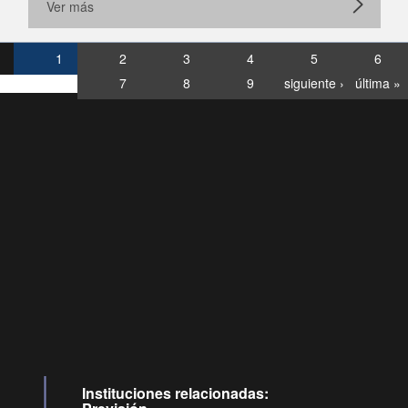
Ver más
1
2
3
4
5
6
7
8
9
siguiente ›
última »
Consultas
Buzón
por:
Ciudadano
6007120028, ✽8088
y
Videollamadas
Instituciones relacionadas: