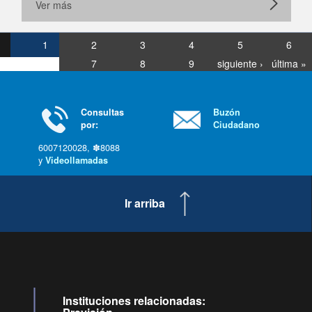
Ver más
1
2
3
4
5
6
7
8
9
siguiente ›
última »
Consultas
Buzón
por:
Ciudadano
6007120028, ✽8088
y
Videollamadas
Ir arriba
Instituciones relacionadas: