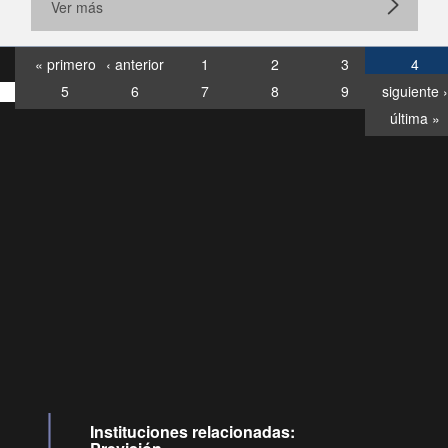
Ver más
« primero
‹ anterior
1
2
3
4
5
6
7
8
9
siguiente ›
última »
Consultas
Buzón
por:
Ciudadano
0028, ✽8088
llamadas
Instituciones relacionadas: