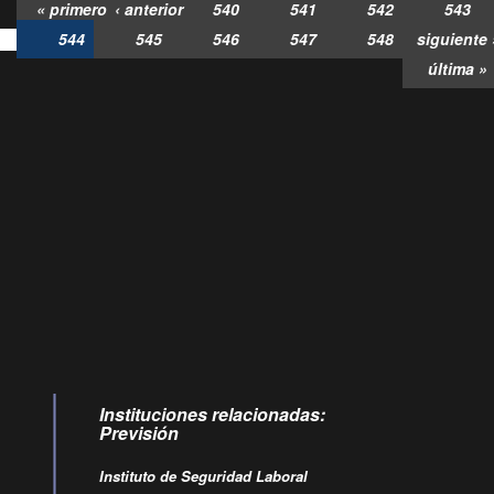
« primero
‹ anterior
540
541
542
543
544
545
546
547
548
siguiente 
última »
Consultas
Buzón
por:
Ciudadano
0028, ✽8088
ollamadas
Instituciones relacionadas:
Previsión
Instituto de Seguridad Laboral