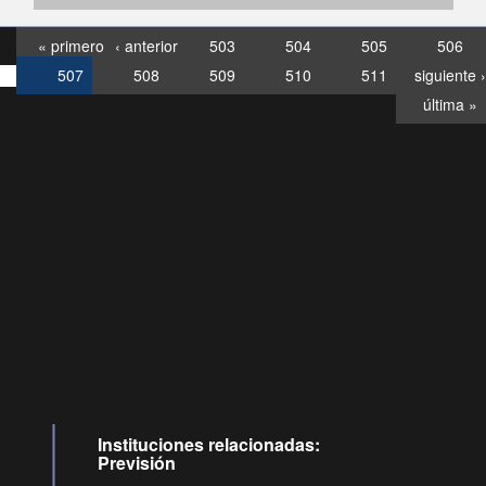
« primero
‹ anterior
503
504
505
506
507
508
509
510
511
siguiente ›
última »
Consultas
Buzón
por:
Ciudadano
0028, ✽8088
llamadas
Instituciones relacionadas:
Previsión