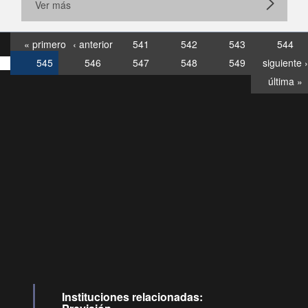
Ver más
« primero
‹ anterior
541
542
543
544
545
546
547
548
549
siguiente ›
última »
Consultas
Buzón
por:
Ciudadano
0028, ✽8088
llamadas
Instituciones relacionadas: