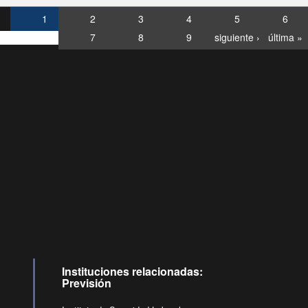
1
2
3
4
5
6
7
8
9
siguiente ›
última »
Consultas
Buzón
por:
Ciudadano
0028, ✽8088
llamadas
Instituciones relacionadas:
Previsión