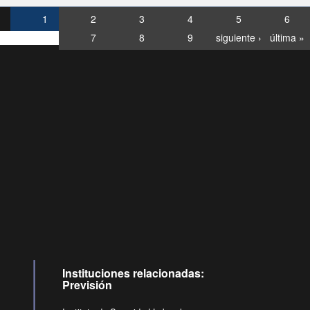
1
2
3
4
5
6
7
8
9
siguiente ›
última »
Consultas
Buzón
por:
Ciudadano
0028, ✽8088
llamadas
Instituciones relacionadas:
Previsión