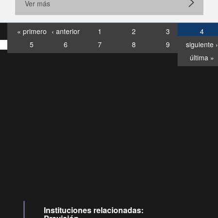
Ver más
« primero
‹ anterior
1
2
3
4
5
6
7
8
9
siguiente ›
última »
Consultas
Buzón
por:
Ciudadano
20028, ✽8088
eollamadas
Instituciones relacionadas: