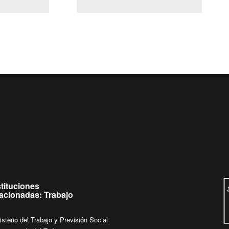
(Servicio Civil)
Ley Lobby
Ingrese su consulta al
Buzón Ciudadano
stituciones
lacionadas: Trabajo
isterio del Trabajo y Previsión Social