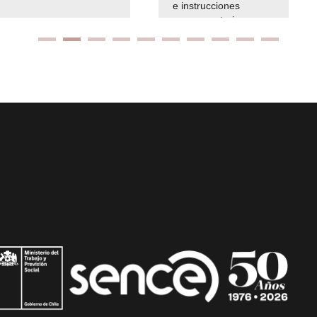
e instrucciones
presuspuetarias