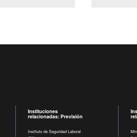
Centro de llamadas: 6007120028, Celular ✽8088 de lunes a jueves de
09:00 a 18:00 horas y viernes de 09:00 a 17:00 horas.
de lunes a viernes de 09:00 a 17:00 horas.
Videollamadas
Instituciones
In
relacionadas: Previsión
re
Instituto de Seguridad Laboral
Min