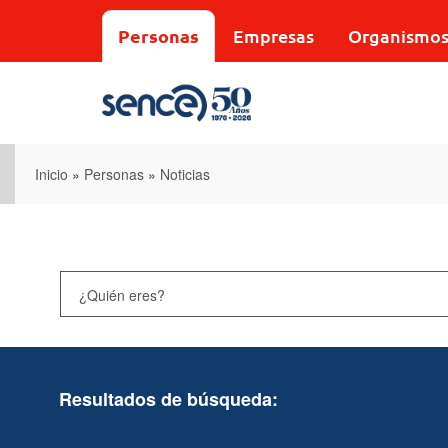
Pasar
al
Personas
Empresas
Organismo
contenido
principal
Inicio
»
Personas
»
Noticias
Resultados de búsqueda: