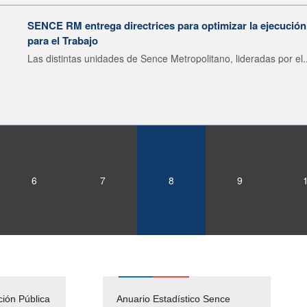
SENCE RM entrega directrices para optimizar la ejecució
para el Trabajo
Las distintas unidades de Sence Metropolitano, lideradas por el..
6
7
8
9
ción Pública
Empleos Públicos
Anuario Estadístico Sence
Solicitud Audiencias y