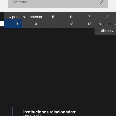
Ver más
« primero
‹ anterior
5
6
7
8
9
10
11
12
13
siguiente ›
última »
Consultas
Buzón
por:
Ciudadano
0028, ✽8088
llamadas
Instituciones relacionadas: