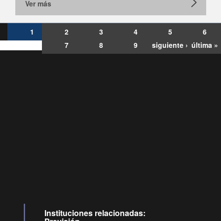
Ver más
1
2
3
4
5
6
7
8
9
siguiente ›
última »
Consultas
Buzón
por:
Ciudadano
0028, ✽8088
ollamadas
Instituciones relacionadas: