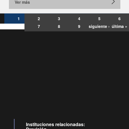
Ver más
1
2
3
4
5
6
7
8
9
siguiente ›
última »
Consultas
Buzón
por:
Ciudadano
0028, ✽8088
ollamadas
Instituciones relacionadas: