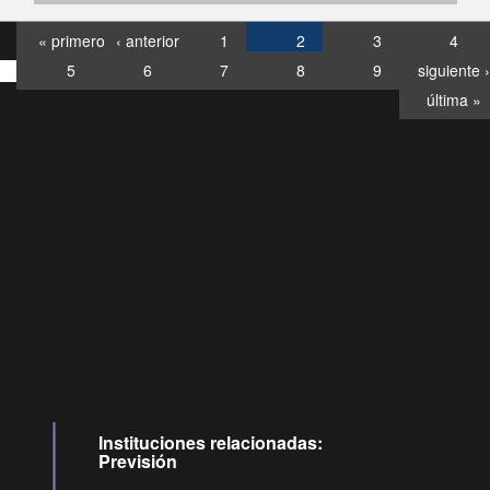
« primero
‹ anterior
1
2
3
4
5
6
7
8
9
siguiente ›
última »
Consultas
Buzón
por:
Ciudadano
0028, ✽8088
llamadas
Instituciones relacionadas:
Previsión