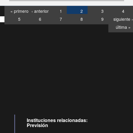
« primero
‹ anterior
1
2
3
4
5
6
7
8
9
siguiente ›
última »
Consultas
Buzón
por:
Ciudadano
0028, ✽8088
llamadas
Instituciones relacionadas:
Previsión