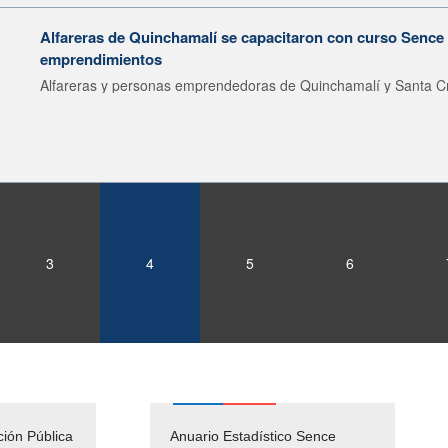
Alfareras de Quinchamalí se capacitaron con curso Sence 
emprendimientos
Alfareras y personas emprendedoras de Quinchamalí y Santa Cr
3
4
5
6
ción Pública
Empleos Públicos
Anuario Estadístico Sence
Solicitud Audiencias y