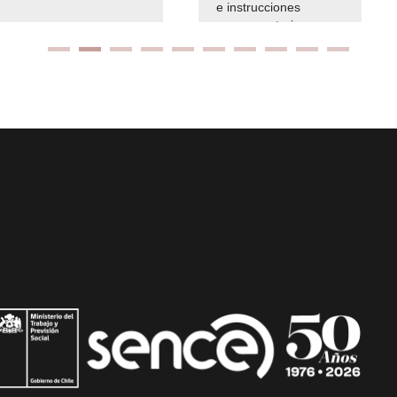
e instrucciones
presuspuetarias