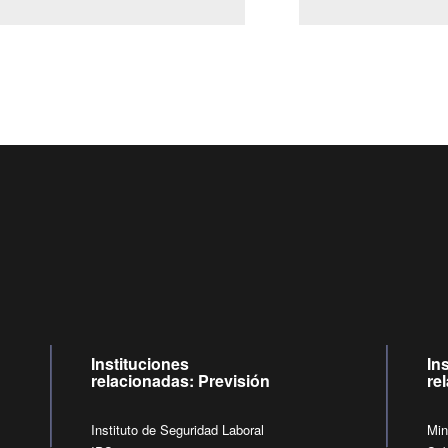
Centro de llamadas: 6007120028, Celular ✽8088 de lunes a jueves de
09:00 a 18:00 horas y viernes de 09:00 a 17:00 horas.
de lunes a viernes de 09:00 a 17:00 horas.
Videollamadas
Instituciones
In
relacionadas: Previsión
re
Instituto de Seguridad Laboral
Min