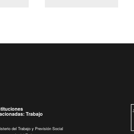
(Servicio Civil)
Ley Lobby
Ingrese su consulta al
Buzón Ciudadano
stituciones
lacionadas: Trabajo
isterio del Trabajo y Previsión Social