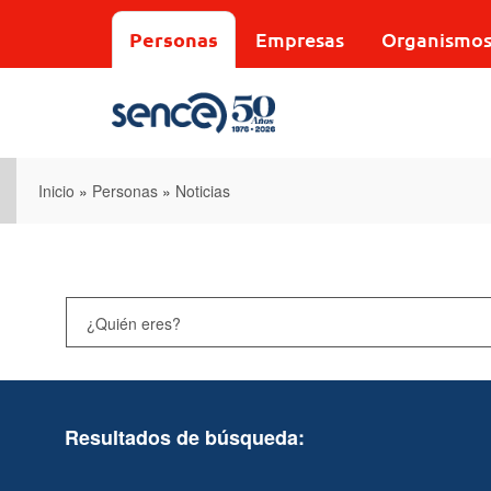
Pasar
al
Personas
Empresas
Organismo
contenido
principal
Inicio
»
Personas
»
Noticias
Resultados de búsqueda: