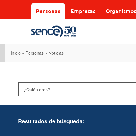
Pasar
al
Personas
Empresas
Organismo
contenido
principal
Inicio
»
Personas
»
Noticias
Resultados de búsqueda: