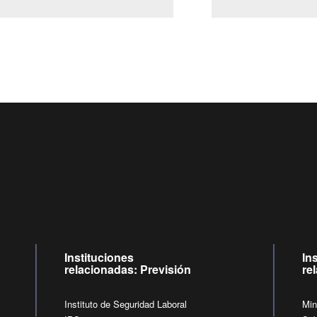
Centro de llamadas: 6007120028, Celular ✽8088 de lunes a jueves de
09:00 a 18:00 horas y viernes de 09:00 a 17:00 horas.
de lunes a viernes de 09:00 a 17:00 horas.
Videollamadas
Instituciones
In
relacionadas: Previsión
re
Instituto de Seguridad Laboral
Min