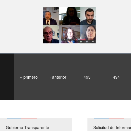
« primero
‹ anterior
493
494
Gobierno Transparente
Pago Proveedores
Solicitud de Informa