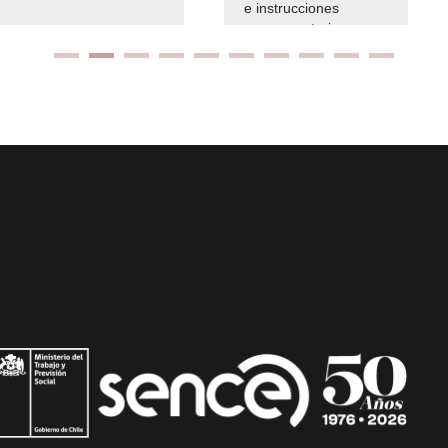
e instrucciones
presuspuetarias