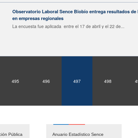
Observatorio Laboral Sence Biobío entrega resultados de 
en empresas regionales
La encuesta fue aplicada entre el 17 de abril y el 22 de...
495
496
497
498
4
ción Pública
Empleos Públicos
Anuario Estadístico Sence
Solicitud Audiencias y