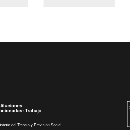
(Servicio Civil)
Ley Lobby
Ingrese su consulta al
Buzón Ciudadano
stituciones
lacionadas: Trabajo
isterio del Trabajo y Previsión Social