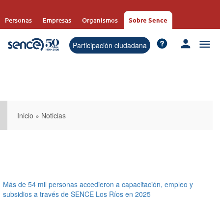
Pasar
al
Personas
Empresas
Organismos
Sobre Sence
contenido
principal
Participación ciudadana
Inicio
»
Noticias
Más de 54 mil personas accedieron a capacitación, empleo y
subsidios a través de SENCE Los Ríos en 2025