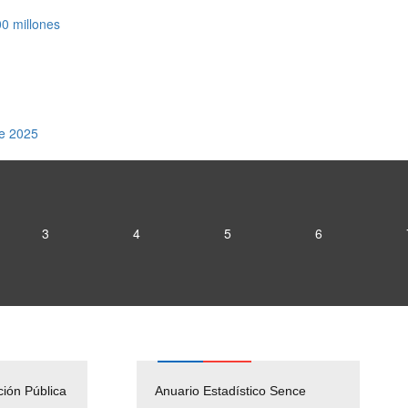
0 millones
te 2025
3
4
5
6
ción Pública
Empleos Públicos
Anuario Estadístico Sence
Solicitud Audiencias y