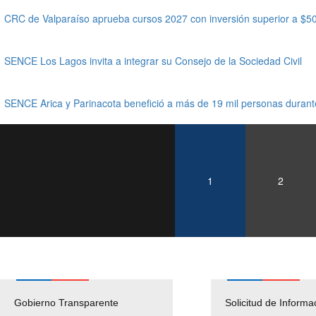
CRC de Valparaíso aprueba cursos 2027 con inversión superior a $50
SENCE Los Lagos invita a integrar su Consejo de la Sociedad Civil
SENCE Arica y Parinacota benefició a más de 19 mil personas duran
1
2
Gobierno Transparente
Pago Proveedores
Solicitud de Informa