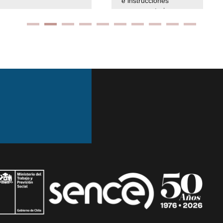
e instrucciones
presuspuetarias
Ir arriba