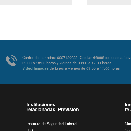
Centro de llamadas: 6007120028, Celular ✽8088 de lunes 
09:00 a 18:00 horas y viernes de 09:00 a 17:00 horas.
de lunes a viernes de 09:00 a 17:00 horas
Videollamadas
Instituciones
In
relacionadas: Previsión
re
Instituto de Seguridad Laboral
Min
IPS
Sub