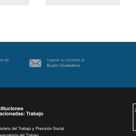
(Servicio Civil)
Ley Lobby
a jueves de
Ingrese su consulta al
Buzón Ciudadano
.
stituciones
lacionadas: Trabajo
isterio del Trabajo y Previsión Social
secretaría del Trabajo