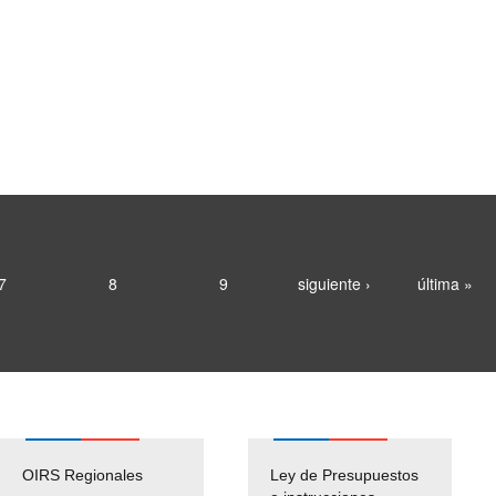
7
8
9
siguiente ›
última »
OIRS Regionales
Ley de Presupuestos