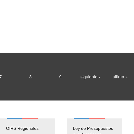
7
8
9
siguiente ›
última »
OIRS Regionales
Ley de Presupuestos