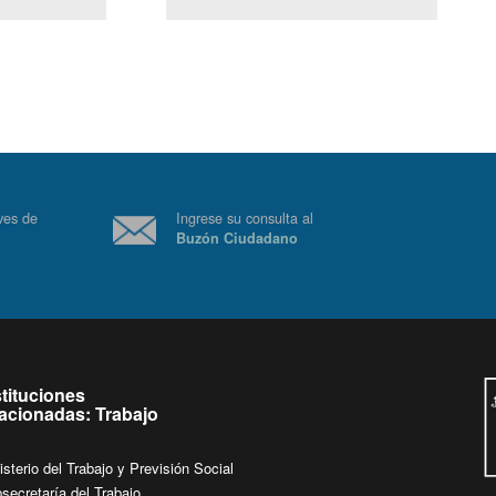
(Servicio Civil)
Ley Lobby
a jueves de
Ingrese su consulta al
Buzón Ciudadano
.
stituciones
lacionadas: Trabajo
isterio del Trabajo y Previsión Social
secretaría del Trabajo