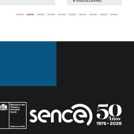
e instrucciones
presuspuetarias
Ir arriba