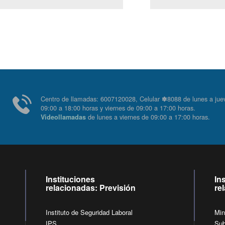
Centro de llamadas: 6007120028, Celular ✽8088 de lunes 
09:00 a 18:00 horas y viernes de 09:00 a 17:00 horas.
de lunes a viernes de 09:00 a 17:00 horas
Videollamadas
Instituciones
In
relacionadas: Previsión
re
Instituto de Seguridad Laboral
Min
IPS
Sub