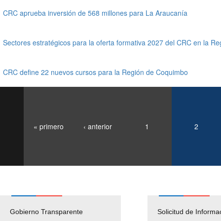
CRC aprueba inversión de 568 millones para La Araucanía
Sectores estratégicos para la oferta formativa 2027 del CRC en la Re
CRC define 22 nuevos cursos para la Región de Coquimbo
« primero
‹ anterior
1
2
Gobierno Transparente
Pago Proveedores
Solicitud de Informa