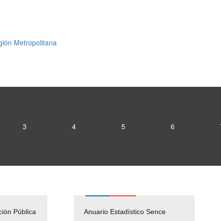
gión Metropolitana
3
4
5
6
ción Pública
Empleos Públicos
Anuario Estadístico Sence
Solicitud Audiencias y