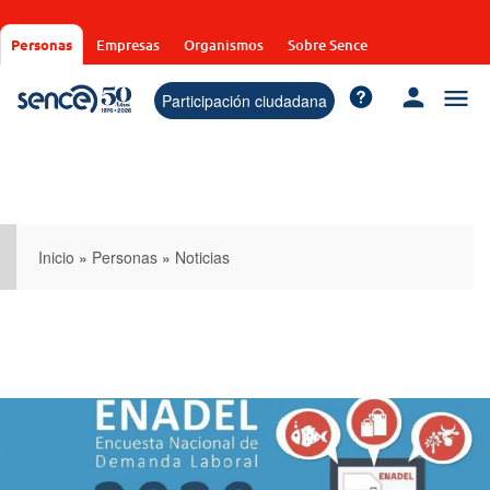
Pasar
al
Personas
Empresas
Organismos
Sobre Sence
contenido
principal
Participación ciudadana
Inicio
»
Personas
»
Noticias