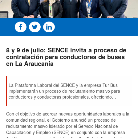
8 y 9 de julio: SENCE invita a proceso de
contratación para conductores de buses
en La Araucanía
La Plataforma Laboral del SENCE y la empresa Tur Bus
implementarán un proceso de reclutamiento masivo para
conductores y conductoras profesionales, ofreciendo
remuneraciones competitivas y acordes con el mercado
nacional para servicios de larga distancia, junto a un bono de
Con el objetivo de acercar nuevas oportunidades laborales a la
incorporación.
comunidad regional, el Gobierno anunció un proceso de
reclutamiento masivo liderado por el Servicio Nacional de
Capacitación y Empleo (SENCE) en conjunto con la empresa