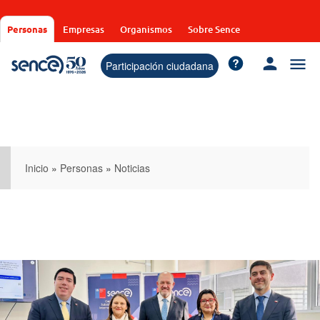
Pasar
al
Personas
Empresas
Organismos
Sobre Sence
contenido
principal
Participación ciudadana
Inicio
»
Personas
»
Noticias