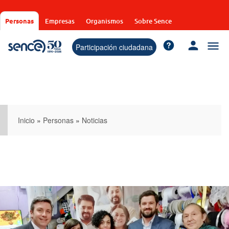
Pasar
al
Personas
Empresas
Organismos
Sobre Sence
contenido
principal
Participación ciudadana
Inicio
»
Personas
»
Noticias