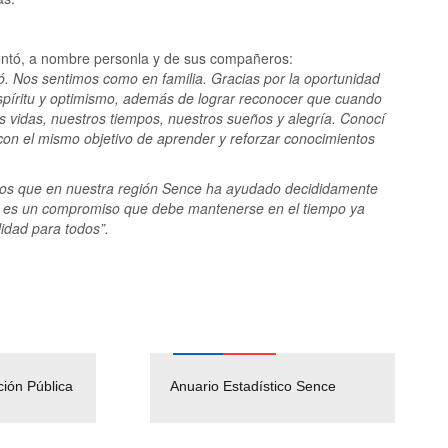
entó, a nombre personla y de sus compañeros:
. Nos sentimos como en familia. Gracias por la oportunidad
espíritu y optimismo, además de lograr reconocer que cuando
 vidas, nuestros tiempos, nuestros sueños y alegría. Conocí
con el mismo objetivo de aprender y reforzar conocimientos
s que en nuestra región Sence ha ayudado decididamente
ese es un compromiso que debe mantenerse en el tiempo ya
idad para todos”.
ción Pública
Empleos Públicos
Anuario Estadístico Sence
Solicitud Audiencias y
(Servicio Civil)
Ley Lobby