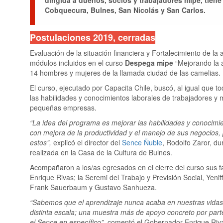
dirigida a dueños, socios y trabajadores mipe, tien
Cobquecura, Bulnes, San Nicolás y San Carlos.
Postulaciones 2019, cerradas
Evaluación de la situación financiera y Fortalecimiento de la
módulos incluidos en el curso
Despega mipe
“Mejorando la a
14 hombres y mujeres de la llamada ciudad de las camelias.
El curso, ejecutado por Capacita Chile, buscó, al igual que
las habilidades y conocimientos laborales de trabajadores y 
pequeñas empresas.
“La idea del programa es mejorar las habilidades y conocimi
con mejora de la productividad y el manejo de sus negocios, 
estos”,
explicó el director del
Sence Ñuble
, Rodolfo Zaror, d
realizada en la Casa de la Cultura de Bulnes.
Acompañaron a los/as egresados en el cierre del curso sus f
Enrique Rivas; la Seremi del Trabajo y Previsión Social, Yeni
Frank Sauerbaum y Gustavo Sanhueza.
“Sabemos que el aprendizaje nunca acaba en nuestras vidas.
distinta escala; una muestra más de apoyo concreto por parte
el Sence en específico”,
comentó el Gobernador Enrique Riv