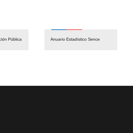
ción Pública
Empleos Públicos
Anuario Estadístico Sence
Solicitud Audiencias y
(Servicio Civil)
Ley Lobby