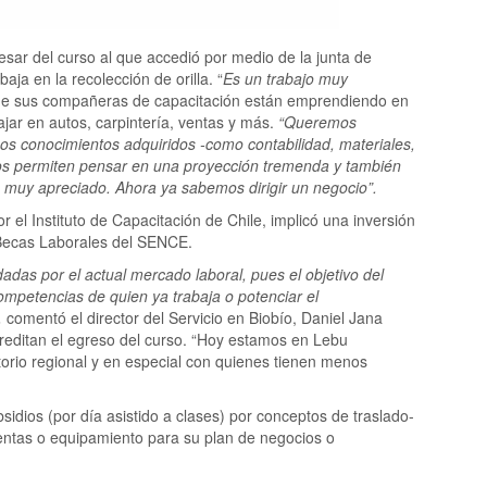
sar del curso al que accedió por medio de la junta de
ja en la recolección de orilla. “
Es un trabajo muy
 de sus compañeras de capacitación están emprendiendo en
ajar en autos, carpintería, ventas y más.
“Queremos
os conocimientos adquiridos -como contabilidad, materiales,
nos permiten pensar en una proyección tremenda y también
go muy apreciado. Ahora ya sabemos dirigir un negocio”.
or el Instituto de Capacitación de Chile, implicó una inversión
 Becas Laborales del SENCE.
as por el actual mercado laboral, pues el objetivo del
ompetencias de quien ya trabaja o potenciar el
,
comentó el director del Servicio en Biobío, Daniel Jana
editan el egreso del curso. “Hoy estamos en Lebu
orio regional y en especial con quienes tienen menos
sidios (por día asistido a clases) por conceptos de traslado-
ientas o equipamiento para su plan de negocios o