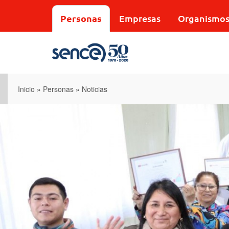
Pasar
al
Personas
Empresas
Organismo
contenido
principal
Inicio
»
Personas
»
Noticias