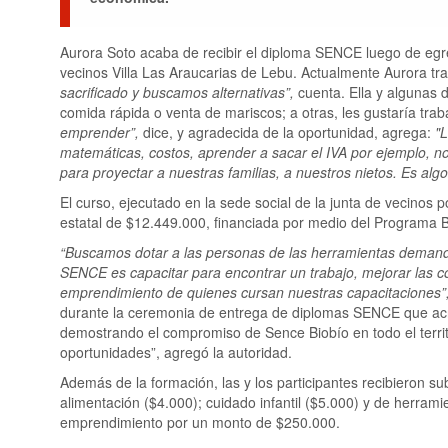
Aurora Soto acaba de recibir el diploma SENCE luego de egre
vecinos Villa Las Araucarias de Lebu. Actualmente Aurora traba
sacrificado y buscamos alternativas”,
cuenta. Ella y algunas
comida rápida o venta de mariscos; a otras, les gustaría trab
emprender”,
dice, y agradecida de la oportunidad, agrega:
"L
matemáticas, costos, aprender a sacar el IVA por ejemplo, 
para proyectar a nuestras familias, a nuestros nietos. Es al
El curso, ejecutado en la sede social de la junta de vecinos p
estatal de $12.449.000, financiada por medio del Programa
“Buscamos dotar a las personas de las herramientas demandad
SENCE es capacitar para encontrar un trabajo, mejorar las c
emprendimiento de quienes cursan nuestras capacitaciones”
durante la ceremonia de entrega de diplomas SENCE que acr
demostrando el compromiso de Sence Biobío en todo el territ
oportunidades”, agregó la autoridad.
Además de la formación, las y los participantes recibieron sub
alimentación ($4.000); cuidado infantil ($5.000) y de herram
emprendimiento por un monto de $250.000.