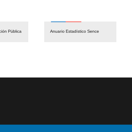
ción Pública
Empleos Públicos
Anuario Estadístico Sence
Solicitud Audiencias y
(Servicio Civil)
Ley Lobby