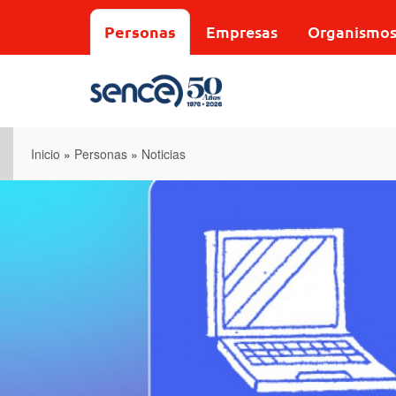
Pasar
al
Personas
Empresas
Organismo
contenido
principal
Inicio
»
Personas
»
Noticias