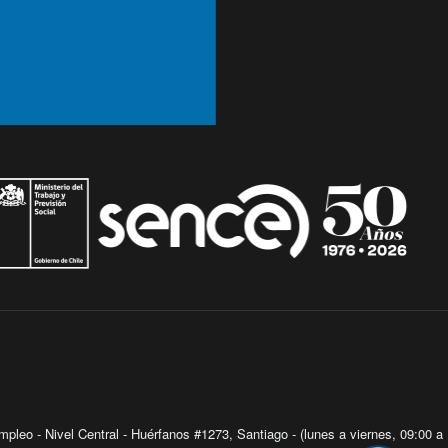
Ir arriba
pleo - Nivel Central - Huérfanos #1273, Santiago - (lunes a viernes, 09:00 a