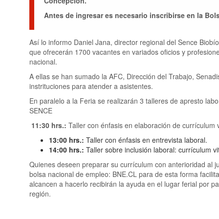
Concepción.
Antes de ingresar es necesario inscribirse en la Bo
Así lo informo Daniel Jana, director regional del Sence Bio
que ofrecerán 1700 vacantes en variados oficios y profesion
nacional.
A ellas se han sumado la AFC, Dirección del Trabajo, Senadis
instrituciones para atender a asistentes.
En paralelo a la Feria se realizarán 3 talleres de apresto lab
SENCE
11:30 hrs.:
Taller con énfasis en elaboración de currículum v
13:00 hrs.:
Taller con énfasis en entrevista laboral.
14:00 hrs.:
Taller sobre inclusión laboral: currículum vi
Quienes deseen preparar su currículum con anterioridad al j
bolsa nacional de empleo: BNE.CL para de esta forma facilita
alcancen a hacerlo recibirán la ayuda en el lugar ferial por 
región.