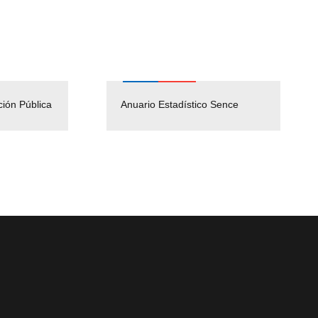
ción Pública
Empleos Públicos
Anuario Estadístico Sence
Solicitud Audiencias y
(Servicio Civil)
Ley Lobby