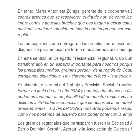
En tanto, María Antonieta Zúñiga, gerente de la cooperativa
coordinaciones que se resolvieron el día de hoy, de cómo lo
impresiones y aquellas brechas que nos hagan mejorar estos 
nacional y mejorar también en todo lo que tenga que ver con
región”.
Las percepciones que entregaron los gremios fueron valora
diagnóstico para enfocar de forma más acertada acciones qu
En este sentido, el Delegado Presidencial Regional, Galo L
transformado en un espacio importante para nosotros porque
los principales medios, gremios perdón, de la región de Coqu
corrigiendo situaciones. Hoy claramente el foco y la atenció
Finalmente, el seremi del Trabajo y Previsión Social, Francis
formar en junio de este año 2024 y que hoy día obtuvo su ú
podemos fomentar la empleabilidad en nuestra región. Hay dis
distintas actividades económicas que se desarrollan en nues
requerimientos. Través del SENCE nosotros podemos respon
cómo nos ponemos de acuerdo para poder potenciar la emple
Los gremios regionales que participaron fueron la Sociedad A
Barrio Del Mar, Corpán, Asertur, y la Asociación de Colegios 