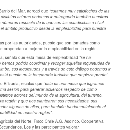
 Barrio del Mar, agregó que
“estamos muy satisfechos de las
s distintos actores podemos ir entregando también nuestras
números respecto de lo que son las estadísticas a nivel
 el ámbito productivo desde la empleabilidad para nuestra
das por las autoridades, puesto que son tomadas como
e propendan a mejorar la empleabilidad en la región.
una, señaló que esta mesa de empleabilidad
“se ha
 hemos podido coordinar y recoger aquellas inquietudes de
imbo, sus inquietudes y a través de este diálogo podemos ir
n está puesto en la temporada turística que empieza pronto”.
co Brizuela, recalcó que
“esta es una mesa que logramos
ltima sesión para generar acuerdos respecto de cómo
tintos actores del mundo de la agricultura, del turismo,
tra región y que nos plantearon sus necesidades, sus
der algunas de ellas, pero también fundamentalmente el
abilidad en nuestra región”.
grícola del Norte, Pisco Chile A.G, Asoinco, Cooperativa
Secundarios. Los y las participantes valorar