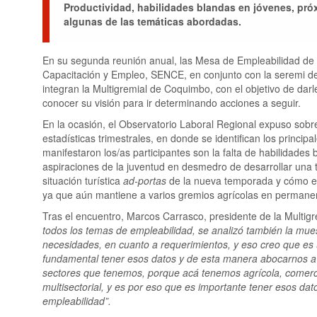
Productividad, habilidades blandas en jóvenes, pró
algunas de las temáticas abordadas.
En su segunda reunión anual, las Mesa de Empleabilidad de la
Capacitación y Empleo, SENCE, en conjunto con la seremi del 
integran la Multigremial de Coquimbo, con el objetivo de darl
conocer su visión para ir determinando acciones a seguir.
En la ocasión, el Observatorio Laboral Regional expuso sobre
estadísticas trimestrales, en donde se identifican los princip
manifestaron los/as participantes son la falta de habilidades
aspiraciones de la juventud en desmedro de desarrollar una tr
situación turística
ad-portas
de la nueva temporada y cómo ex
ya que aún mantiene a varios gremios agrícolas en permane
Tras el encuentro, Marcos Carrasco, presidente de la Multi
todos los temas de empleabilidad, se analizó también la mues
necesidades, en cuanto a requerimientos, y eso creo que es
fundamental tener esos datos y de esta manera abocarnos a 
sectores que tenemos, porque acá tenemos agrícola, comercio
multisectorial, y es por eso que es importante tener esos dat
empleabilidad”.