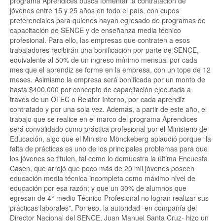
programa Aprendices busca fomentar la contratación de
jóvenes entre 15 y 25 años en todo el país, con cupos
preferenciales para quienes hayan egresado de programas de
capacitación de SENCE y de enseñanza media técnico
profesional. Para ello, las empresas que contraten a esos
trabajadores recibirán una bonificación por parte de SENCE,
equivalente al 50% de un ingreso mínimo mensual por cada
mes que el aprendiz se forme en la empresa, con un tope de 12
meses. Asimismo la empresa será bonificada por un monto de
hasta $400.000 por concepto de capacitación ejecutada a
través de un OTEC o Relator Interno, por cada aprendiz
contratado y por una sola vez. Además, a partir de este año, el
trabajo que se realice en el marco del programa Aprendices
será convalidado como práctica profesional por el Ministerio de
Educación, algo que el Ministro Mönckeberg aplaudió porque “la
falta de prácticas es uno de los principales problemas para que
los jóvenes se titulen, tal como lo demuestra la última Encuesta
Casen, que arrojó que poco más de 20 mil jóvenes poseen
educación media técnica incompleta como máximo nivel de
educación por esa razón; y que un 30% de alumnos que
egresan de 4° medio Técnico-Profesional no logran realizar sus
prácticas laborales”. Por eso, la autoridad -en compañía del
Director Nacional del SENCE, Juan Manuel Santa Cruz- hizo un