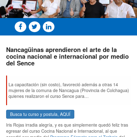
Nancagüinas aprendieron el arte de la
cocina nacional e internacional por medio
del Sence
La capacitación (sin costo), favoreció además a otras 14
mujeres de la comuna de Nancagua (Provincia de Colchagua)
quienes realizaron el curso Sence para
aprender competencias laborales que aumenten su
probabilidad de acceder a puestos de trabajos y/o realizar sus
propios emprendimientos.
Busca tu curso y postula, AQUÍ
Iris Rojas irradia alegría, y es que simplemente quedó feliz tras
egresar del curso Cocina Nacional e Internacional, al que