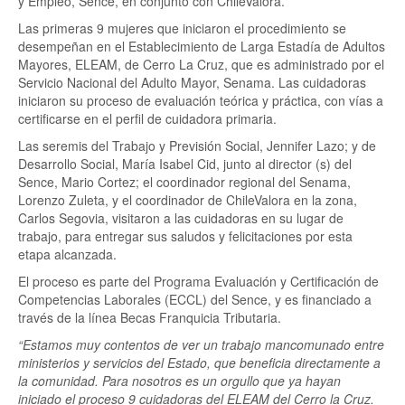
y Empleo, Sence, en conjunto con ChileValora.
Las primeras 9 mujeres que iniciaron el procedimiento se
desempeñan en el Establecimiento de Larga Estadía de Adultos
Mayores, ELEAM, de Cerro La Cruz, que es administrado por el
Servicio Nacional del Adulto Mayor, Senama. Las cuidadoras
iniciaron su proceso de evaluación teórica y práctica, con vías a
certificarse en el perfil de cuidadora primaria.
Las seremis del Trabajo y Previsión Social, Jennifer Lazo; y de
Desarrollo Social, María Isabel Cid, junto al director (s) del
Sence, Mario Cortez; el coordinador regional del Senama,
Lorenzo Zuleta, y el coordinador de ChileValora en la zona,
Carlos Segovia, visitaron a las cuidadoras en su lugar de
trabajo, para entregar sus saludos y felicitaciones por esta
etapa alcanzada.
El proceso es parte del Programa Evaluación y Certificación de
Competencias Laborales (ECCL) del Sence, y es financiado a
través de la línea Becas Franquicia Tributaria.
“Estamos muy contentos de ver un trabajo mancomunado entre
ministerios y servicios del Estado, que beneficia directamente a
la comunidad. Para nosotros es un orgullo que ya hayan
iniciado el proceso 9 cuidadoras del ELEAM del Cerro la Cruz.